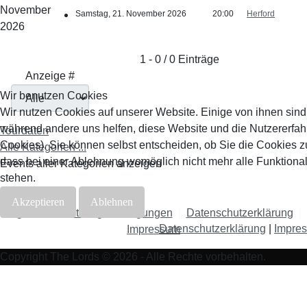
November
Samstag, 21. November 2026
20:00
Herford
2026
Limite der Paginierungsliste
1 - 0 / 0 Einträge
Anzeige #
Wir benutzen Cookies
Wir nutzen Cookies auf unserer Website. Einige von ihnen sind e
während andere uns helfen, diese Website und die Nutzererfah
Tourdaten
Cookies). Sie können selbst entscheiden, ob Sie die Cookies z
Alle Kategorien ...
dass bei einer Ablehnung womöglich nicht mehr alle Funktional
Events aller Kategorien anzeigen
stehen.
Akzeptieren
Ablehnen
Allgemeine Nutzungsbedingungen
|
Datenschutzerklärung
|
Datenschutzerklärung
|
Impre
Impressum
Copyright The Lords © 2026 - Alle Rechte vorbehalten.