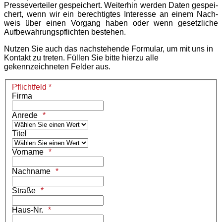
Pres­se­ver­tei­ler gespei­chert. Weiter­hin werden Daten gespei­
chert, wenn wir ein berech­tig­tes Inter­esse an einem Nach­
weis über einen Vorgang haben oder wenn gesetz­li­che
Aufbe­wah­rungs­pflich­ten beste­hen.
Nutzen Sie auch das nachstehende Formular, um mit uns in
Kontakt zu treten. Füllen Sie bitte hierzu alle
gekennzeichneten Felder aus.
Pflichtfeld *
Firma
Anrede
Titel
Vorname
Nachname
Straße
Haus-Nr.