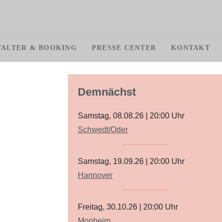
TALTER & BOOKING
PRESSE CENTER
KONTAKT
Demnächst
Samstag, 08.08.26
|
20:00
Uhr
Schwedt/Oder
Samstag, 19.09.26
|
20:00
Uhr
Hannover
Freitag, 30.10.26
|
20:00
Uhr
Monheim