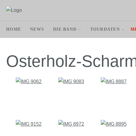
HOME
NEWS
DIE BAND
TOURDATEN
M
Osterholz-Schar