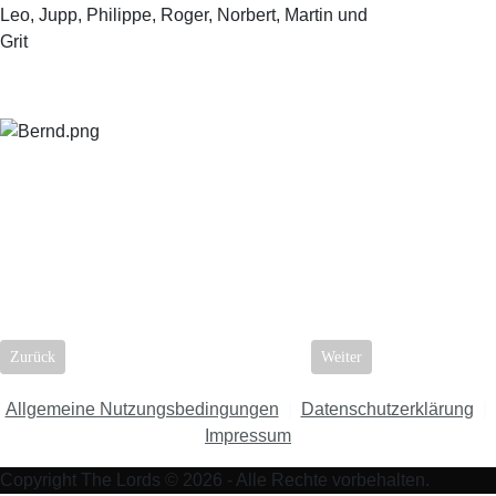
Leo, Jupp, Philippe, Roger, Norbert, Martin und
Grit
Vorheriger Beitrag: Fans...
Nächster Beitrag: Presse-Ec
Zurück
Weiter
Allgemeine Nutzungsbedingungen
|
Datenschutzerklärung
|
Impressum
Copyright The Lords © 2026 - Alle Rechte vorbehalten.