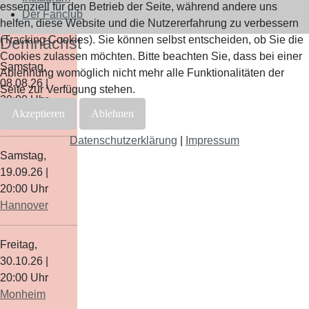
essenziell für den Betrieb der Seite, während andere uns
Der Fanclub
helfen, diese Website und die Nutzererfahrung zu verbessern
(Tracking Cookies). Sie können selbst entscheiden, ob Sie die
Demnächst
Cookies zulassen möchten. Bitte beachten Sie, dass bei einer
Samstag,
Ablehnung womöglich nicht mehr alle Funktionalitäten der
08.08.26
|
Seite zur Verfügung stehen.
20:00
Uhr
Akzeptieren
Ablehnen
Schwedt/Oder
Datenschutzerklärung
|
Impressum
Samstag,
19.09.26
|
20:00
Uhr
Hannover
Freitag,
30.10.26
|
20:00
Uhr
Monheim