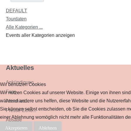
DEFAULT
Tourdaten
Alle Kategorien ...
Events aller Kategorien anzeigen
Aktuelles
Ankündigung
Wir benutzen Cookies
Fans...
Wir nutzen Cookies auf unserer Website. Einige von ihnen sind e
während andere uns helfen, diese Website und die Nutzererfah
Abschied...
Sie können selbst entscheiden, ob Sie die Cookies zulassen mö
Presse-Echo...
einer Ablehnung womöglich nicht mehr alle Funktionalitäten de
Absage
Akzeptieren
Ablehnen