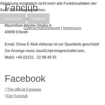
Ablehnung womöglich nicht mehr alle Funktionalitäten der
Fanclub
Seite zur Verfügung stehen.
Akzeptieren
Ablehnen
Grit Schneider
Maximilian-Weyhe-Straße 4
Datenschutzerklärung
|
Impressum
40699 Erkrath
Email:
Diese E-Mail-Adresse ist vor Spambots geschützt!
Zur Anzeige muss JavaScript eingeschaltet sein.
Mobil: +49 (0)151 - 22 99 46 55
Facebook
The official Fanpage
Der Fanclub