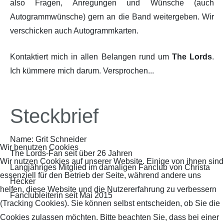
also Fragen, Anregungen und Wünsche (auch
Autogrammwünsche) gern an die Band weitergeben. Wir
verschicken auch Autogrammkarten.
Kontaktiert mich in allen Belangen rund um
The Lords
.
Ich kümmere mich darum. Versprochen...
Steckbrief
Name: Grit Schneider
Wir benutzen Cookies
The Lords-Fan seit über 26 Jahren
Wir nutzen Cookies auf unserer Website. Einige von ihnen sind
Langjähriges Mitglied im damaligen Fanclub von Christa
essenziell für den Betrieb der Seite, während andere uns
Hecker
helfen, diese Website und die Nutzererfahrung zu verbessern
Fanclubleiterin seit Mai 2015
(Tracking Cookies). Sie können selbst entscheiden, ob Sie die
Cookies zulassen möchten. Bitte beachten Sie, dass bei einer