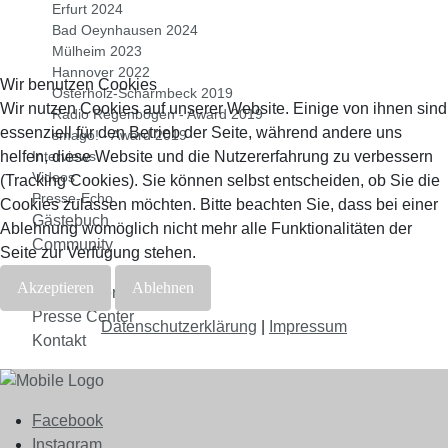
Erfurt 2024
Bad Oeynhausen 2024
Mülheim 2023
Hannover 2022
Wir benutzen Cookies
Osterholz-Scharmbeck 2019
Wir nutzen Cookies auf unserer Website. Einige von ihnen sind
Radio Regenbogen - Award 2019
essenziell für den Betrieb der Seite, während andere uns
smago! - Award 2019
Interviews
helfen, diese Website und die Nutzererfahrung zu verbessern
Videos
(Tracking Cookies). Sie können selbst entscheiden, ob Sie die
Presse-Echo
Cookies zulassen möchten. Bitte beachten Sie, dass bei einer
Gästebuch
Ablehnung womöglich nicht mehr alle Funktionalitäten der
Community
Seite zur Verfügung stehen.
•
Akzeptieren
Ablehnen
Veranstalter & Booking
Presse Center
Datenschutzerklärung
|
Impressum
Kontakt
Facebook
Instagram