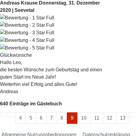
Andreas Krause
Donnerstag, 31. Dezember
2020 | Seevetal
Glückwünsche
Hallo Leo,
die besten Wünsche zum Geburtstag und einen
guten Start ins Neue Jahr!
Weiterhin viel Erfolg und alles Gute!
Andreas
640 Einträge im Gästebuch
4
5
6
7
8
9
10
11
12
13
Allgemeine Nutzungsbedingungen
|
Datenschutzerklärung
|