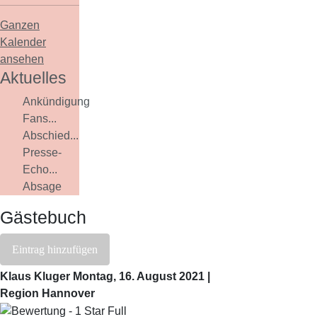
Ganzen
Kalender
ansehen
Aktuelles
Ankündigung
Fans...
Abschied...
Presse-
Echo...
Absage
Gästebuch
Eintrag hinzufügen
Klaus Kluger
Montag, 16. August 2021 |
Region Hannover