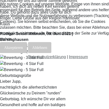
Nachdem wir uns auf deine Stimme gewöhnt
Wir nutzen Cookies auf unserer Website. Einige von ihnen sind
haben, ich dich als netten Kerl kennen gelernt
essenziell für den Betrieb der Seite, während andere uns helfen
habe. Du gehörst dazu alles Gute für dich
diese Website und die Nutzererfahrung zu verbessern (Trackin
Roger. Liebe Grüße aus der Region Hannover
Cookies). Sie können selbst entscheiden, ob Sie die Cookies
Klaus
zulassen möchten. Bitte beachten Sie, dass bei einer Ablehnu
womöglich nicht mehr alle Funktionalitäten der Seite zur Verfü
Rüdiger Seidel
Mittwoch, 09. Juni 2021 |
stehen.
Barsinghausen
Akzeptieren
Ablehnen
Datenschutzerklärung
|
Impressum
Geburtstagsgrüße
Lieber Jupp,
nachträglich die allerherzlichsten
Glückwünsche zu Deinem "runden"
Geburtstag. Ich wünsche Dir vor allem
Gesundheit und hoffe auf ein baldiges