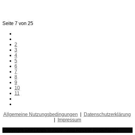
Seite 7 von 25
2
3
4
5
6
7
8
9
10
11
Allgemeine Nutzungsbedingungen
|
Datenschutzerklärung
|
Impressum
Copyright The Lords © 2026 - Alle Rechte vorbehalten.